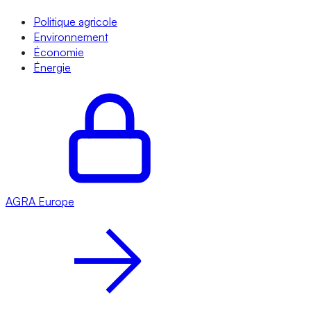
Politique agricole
Environnement
Économie
Énergie
AGRA
Europe