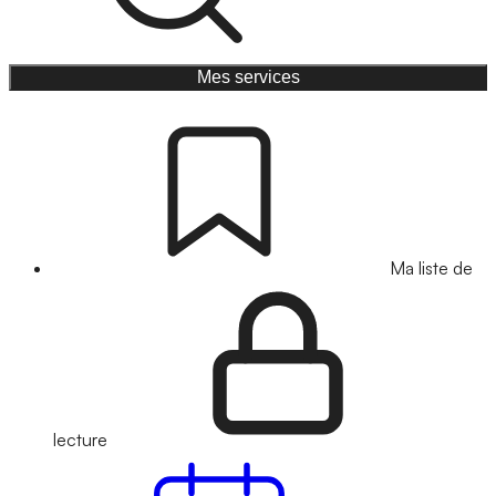
Mes services
Ma liste de
lecture