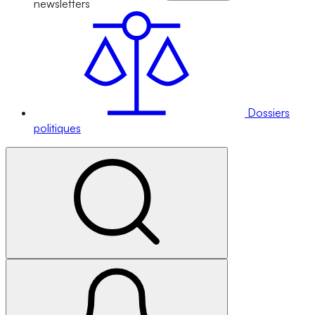
newsletters
Dossiers
politiques