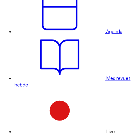
Agenda
Mes revues
hebdo
Live