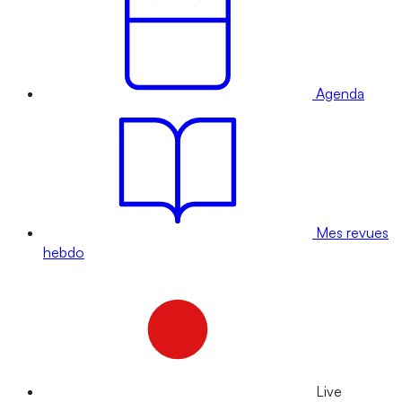
Agenda
Mes revues
hebdo
Live