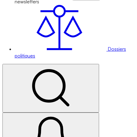
newsletters
Dossiers
politiques