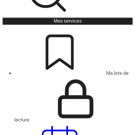
Mes services
Ma liste de
lecture