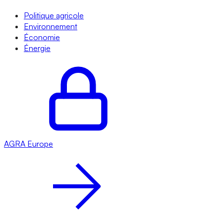
Politique agricole
Environnement
Économie
Énergie
AGRA
Europe