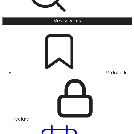
Mes services
Ma liste de
lecture