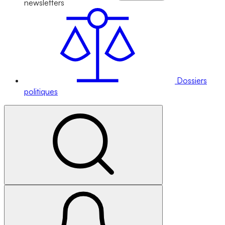
newsletters
Dossiers
politiques