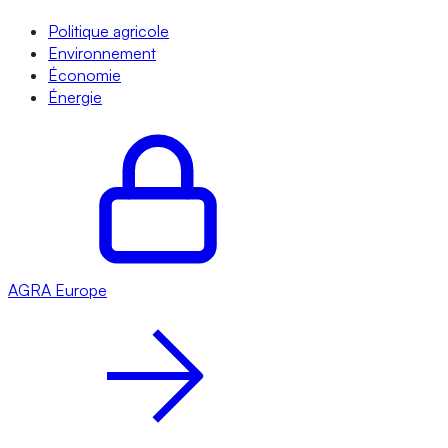
Politique agricole
Environnement
Économie
Énergie
AGRA
Europe