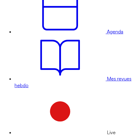
Agenda
Mes revues
hebdo
Live