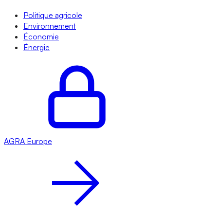
Politique agricole
Environnement
Économie
Énergie
AGRA
Europe