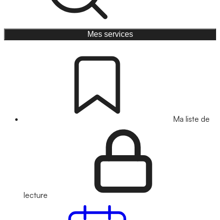
Mes services
Ma liste de
lecture