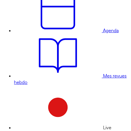
Agenda
Mes revues
hebdo
Live