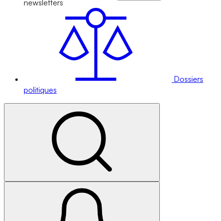
newsletters
Dossiers
politiques