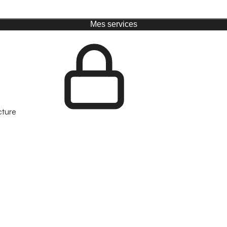
Mes services
cture