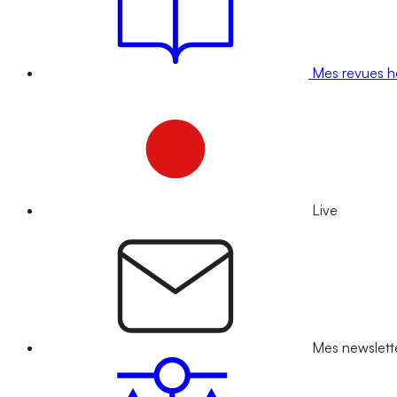
Mes revues 
Live
Mes newslett