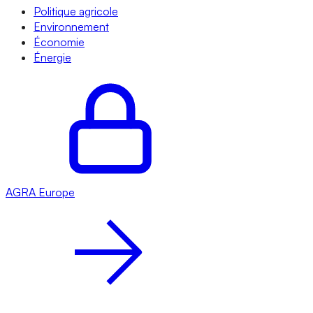
Politique agricole
Environnement
Économie
Énergie
AGRA
Europe