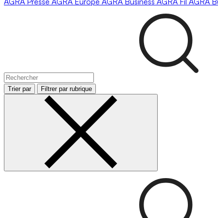
AGRA
Presse
AGRA
Europe
AGRA
Business
AGRA
Fil
AGRA
B
Trier par
Filtrer par rubrique