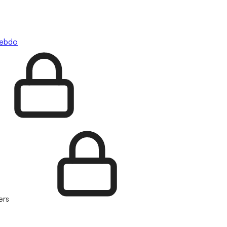
hebdo
ers