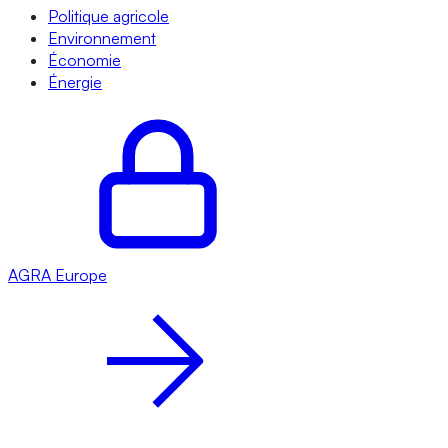
Politique agricole
Environnement
Économie
Énergie
AGRA
Europe