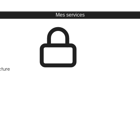
Mes services
cture