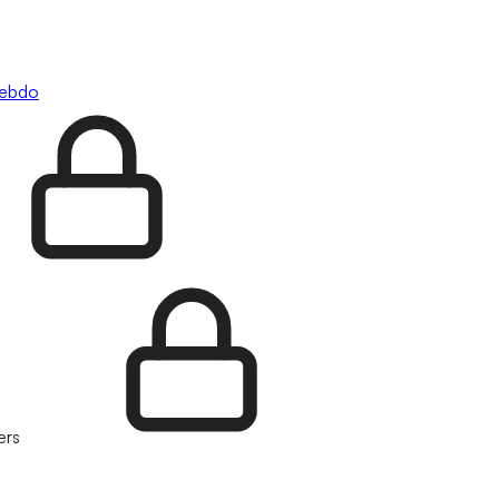
hebdo
ers