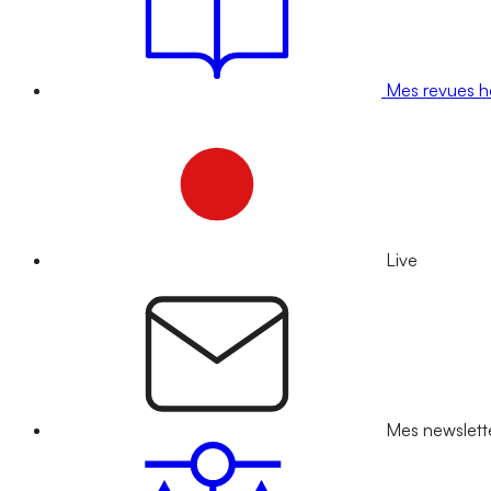
Mes revues 
Live
Mes newslett