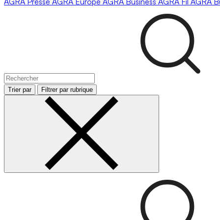
AGRA
Presse
AGRA
Europe
AGRA
Business
AGRA
Fil
AGRA
B
Trier par
Filtrer par rubrique