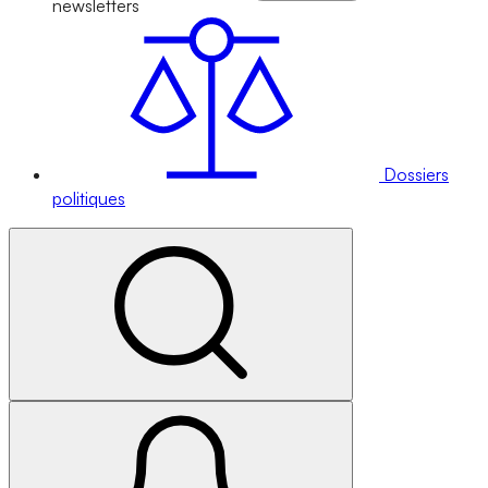
newsletters
Dossiers
politiques