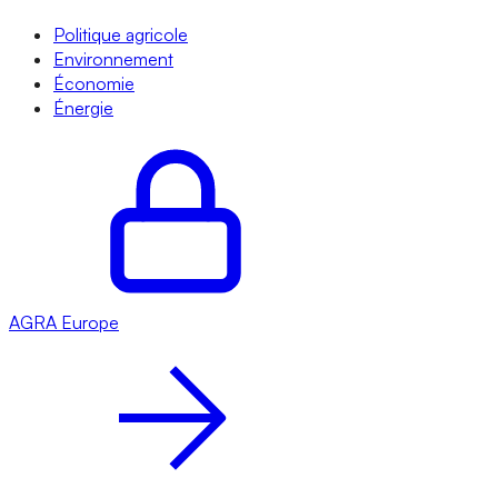
Politique agricole
Environnement
Économie
Énergie
AGRA
Europe