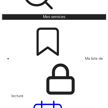
Mes services
Ma liste de
lecture