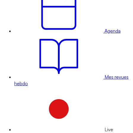
Agenda
Mes revues
hebdo
Live