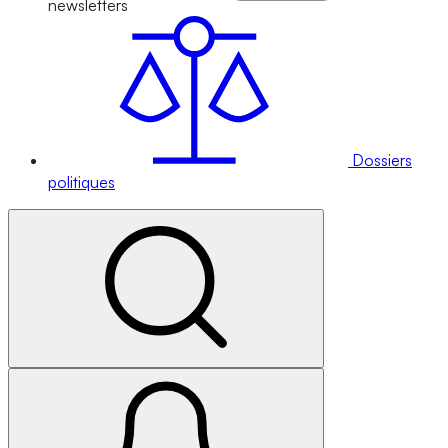
newsletters
Dossiers
politiques