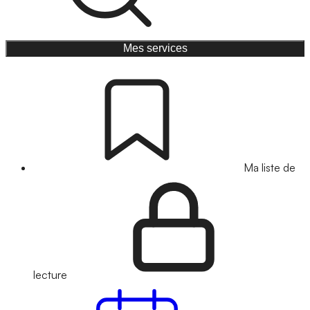
Mes services
Ma liste de
lecture