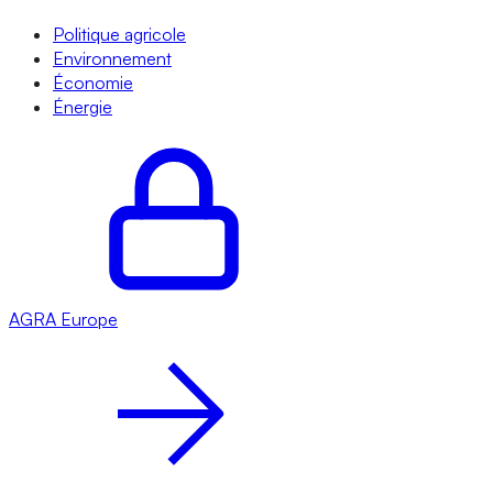
Politique agricole
Environnement
Économie
Énergie
AGRA
Europe