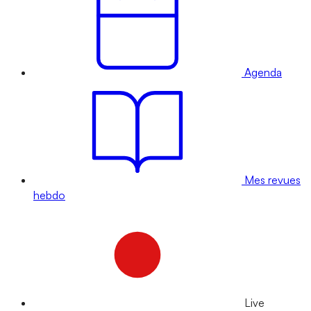
Agenda
Mes revues
hebdo
Live