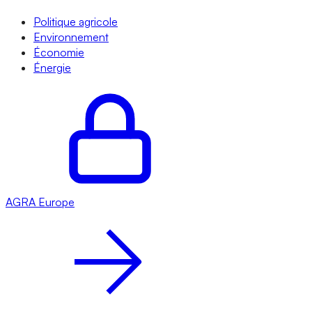
Politique agricole
Environnement
Économie
Énergie
AGRA
Europe