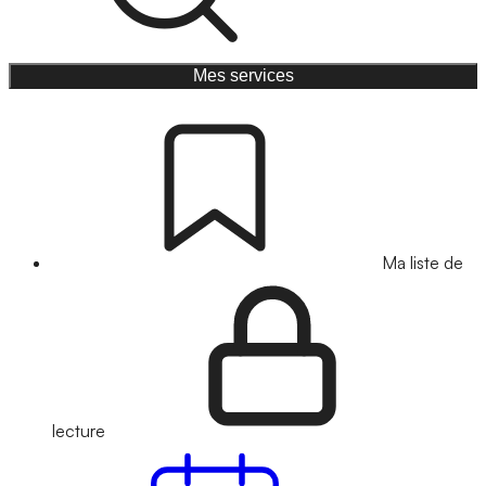
Mes services
Ma liste de
lecture