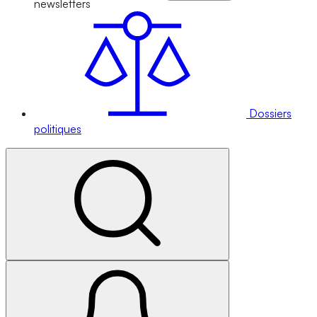
newsletters
Dossiers
politiques