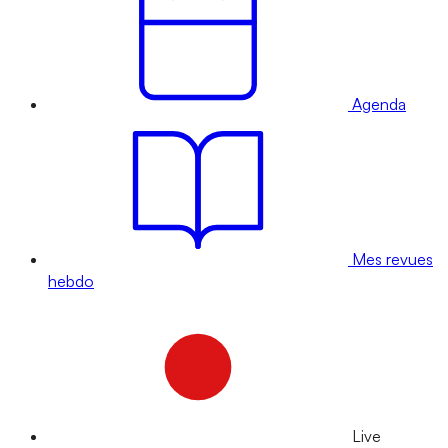
Agenda
Mes revues
hebdo
Live