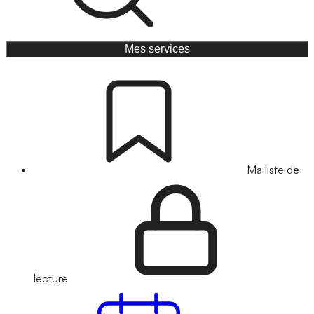
Mes services
Ma liste de
lecture