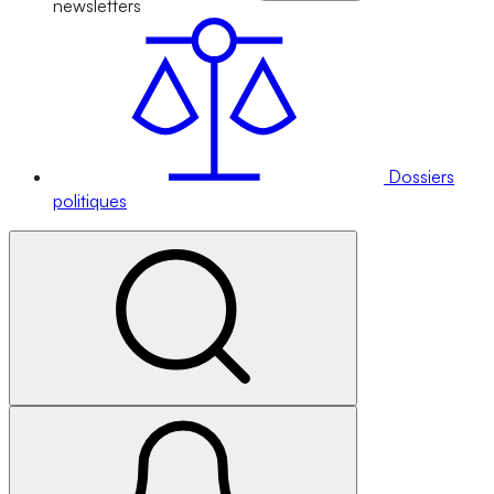
newsletters
Dossiers
politiques