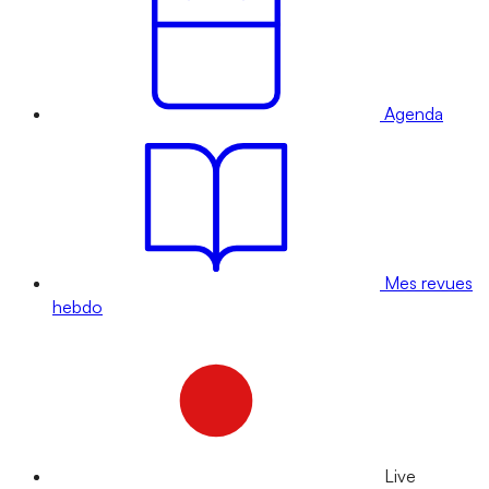
Agenda
Mes revues
hebdo
Live