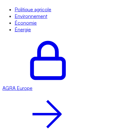
Politique agricole
Environnement
Économie
Énergie
AGRA
Europe