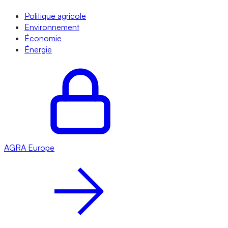
Politique agricole
Environnement
Économie
Énergie
AGRA
Europe