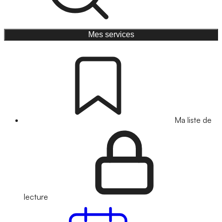
Mes services
Ma liste de
lecture