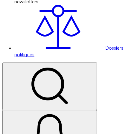
newsletters
Dossiers
politiques