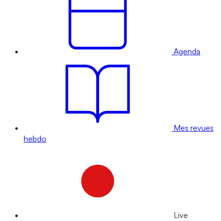
Agenda
Mes revues
hebdo
Live