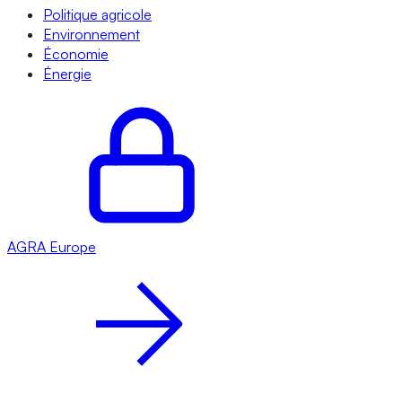
Politique agricole
Environnement
Économie
Énergie
AGRA
Europe