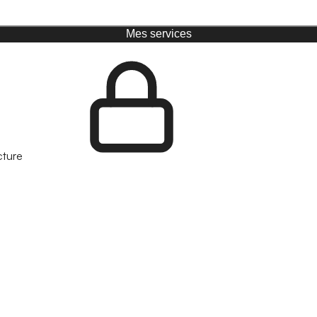
Mes services
cture