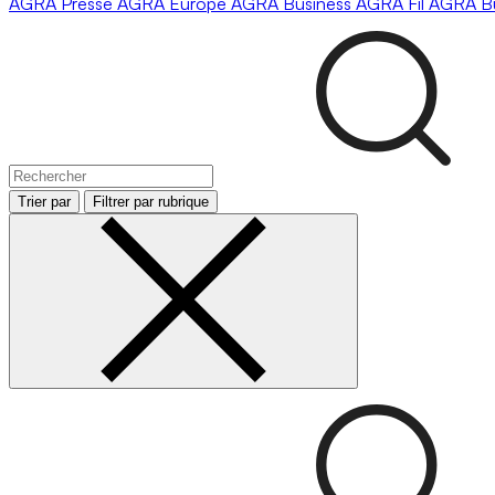
AGRA
Presse
AGRA
Europe
AGRA
Business
AGRA
Fil
AGRA
B
Trier par
Filtrer par rubrique