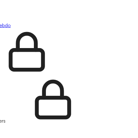
hebdo
ers