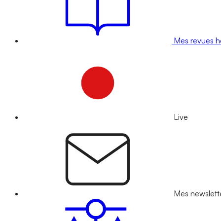
Mes revues 
Live
Mes newslett