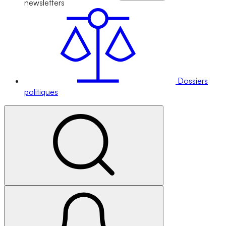
newsletters
Dossiers
politiques