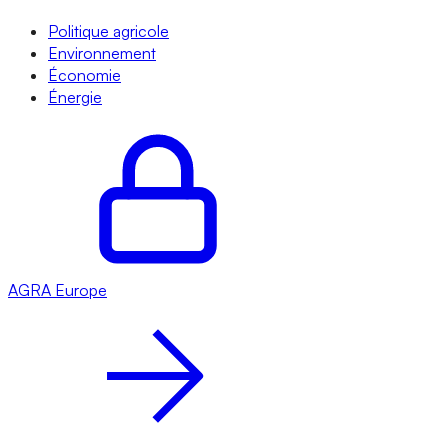
Politique agricole
Environnement
Économie
Énergie
AGRA
Europe