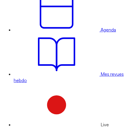
Agenda
Mes revues
hebdo
Live