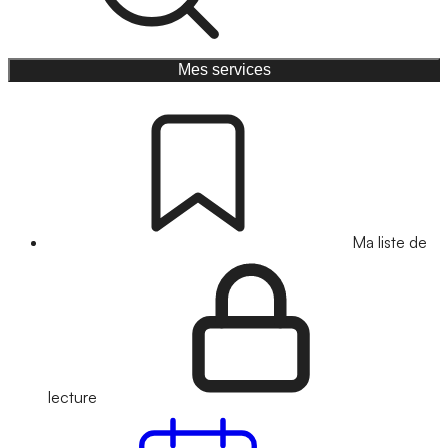
Mes services
Ma liste de
lecture