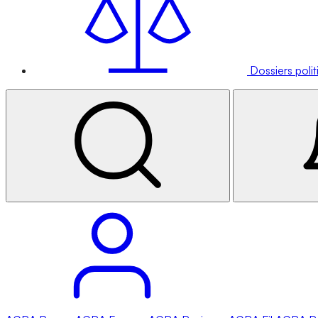
Dossiers poli