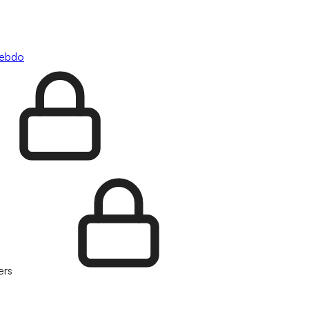
hebdo
ers