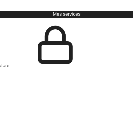
Mes services
cture