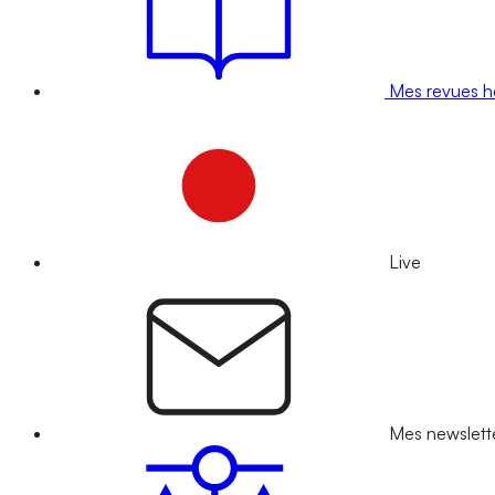
Mes revues 
Live
Mes newslett