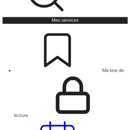
Mes services
Ma liste de
lecture