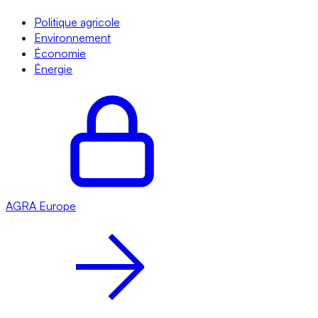
Politique agricole
Environnement
Économie
Énergie
AGRA
Europe