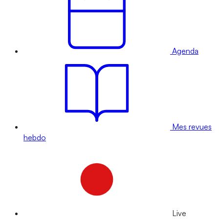
Agenda
Mes revues
hebdo
Live