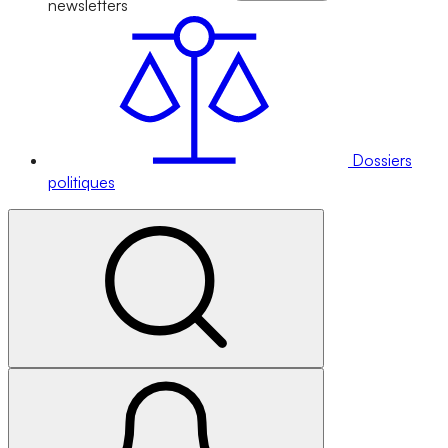
newsletters
Dossiers
politiques