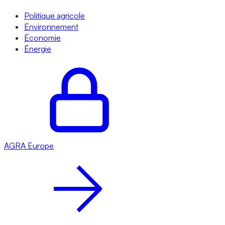
Politique agricole
Environnement
Économie
Énergie
AGRA
Europe