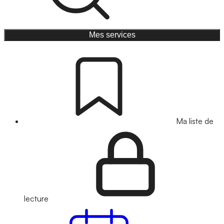
Mes services
Ma liste de
lecture