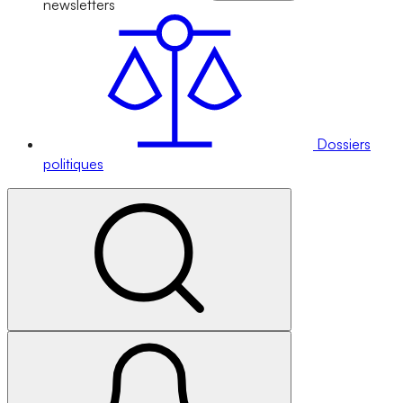
newsletters
Dossiers
politiques