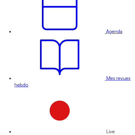
Agenda
Mes revues
hebdo
Live