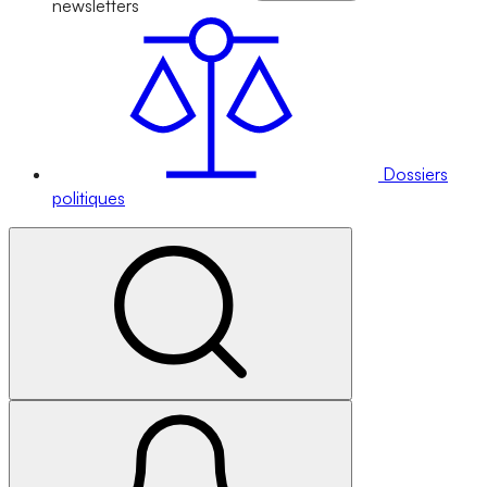
newsletters
Dossiers
politiques