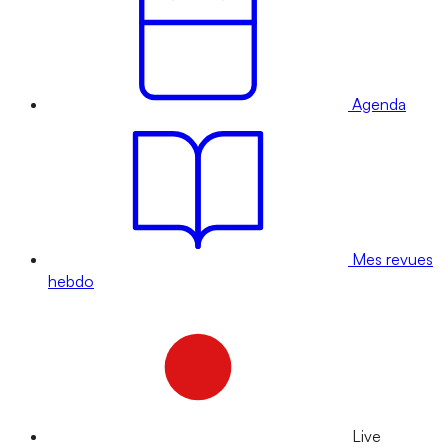
Agenda
Mes revues
hebdo
Live