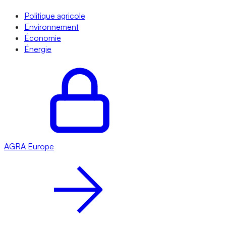
Politique agricole
Environnement
Économie
Énergie
AGRA
Europe