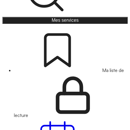
Mes services
Ma liste de
lecture