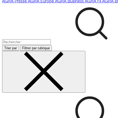
AGRA
Presse
AGRA
Europe
AGRA
Business
AGRA
Fil
AGRA
B
Trier par
Filtrer par rubrique