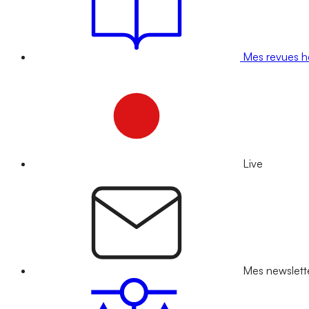
Mes revues 
Live
Mes newslett