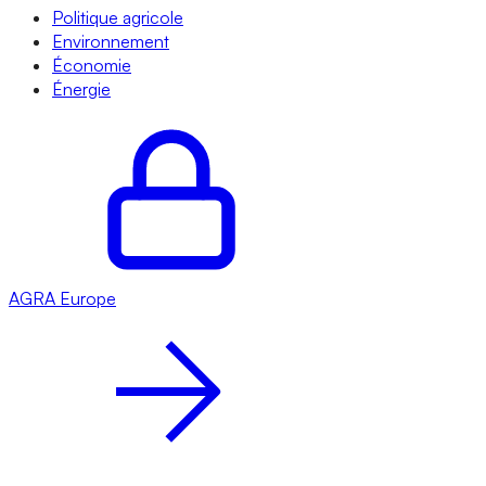
Politique agricole
Environnement
Économie
Énergie
AGRA
Europe