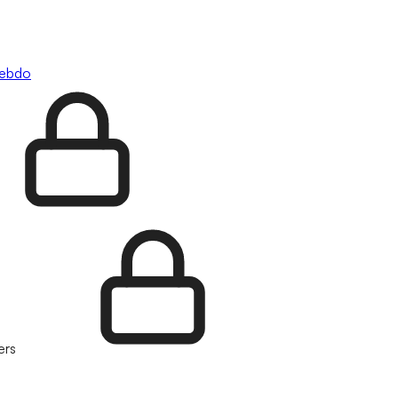
hebdo
ers