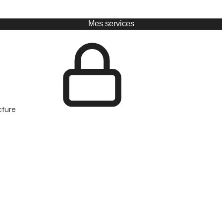
Mes services
cture