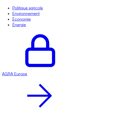
Politique agricole
Environnement
Économie
Énergie
AGRA
Europe