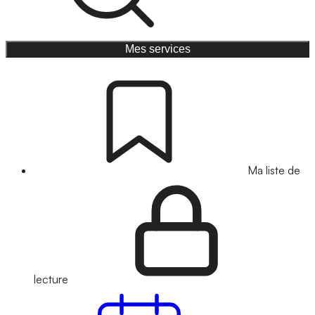
Mes services
Ma liste de
lecture