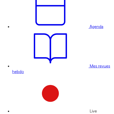
Agenda
Mes revues
hebdo
Live