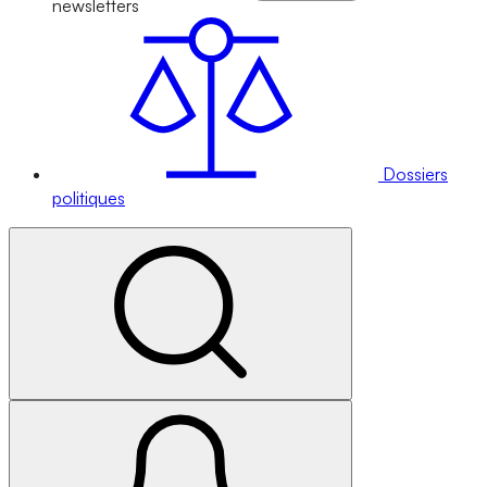
newsletters
Dossiers
politiques