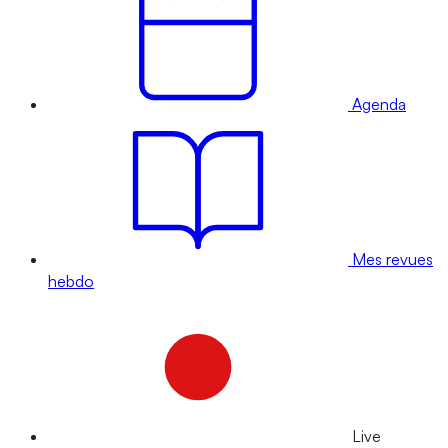
Agenda
Mes revues
hebdo
Live