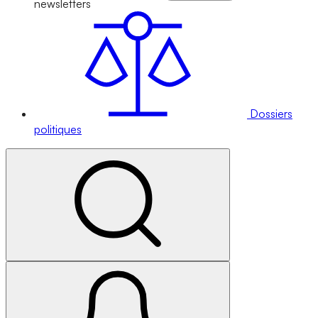
newsletters
Dossiers
politiques