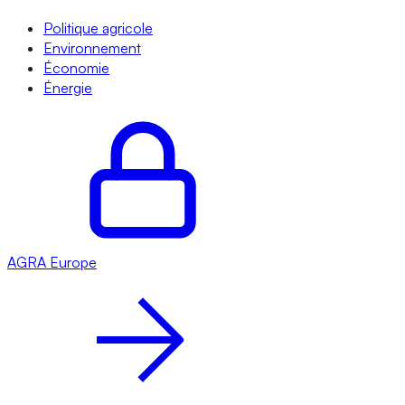
Politique agricole
Environnement
Économie
Énergie
AGRA
Europe