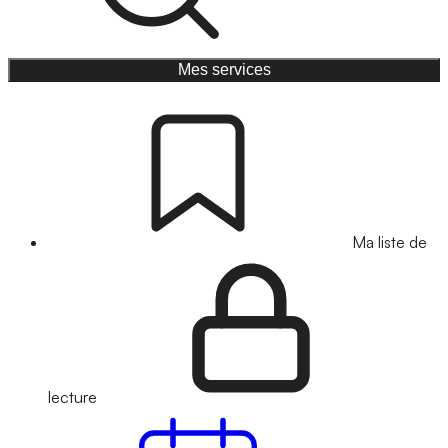
Mes services
Ma liste de
lecture