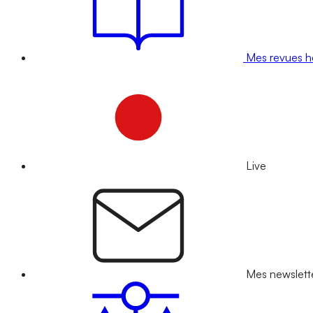
Mes revues 
Live
Mes newslett