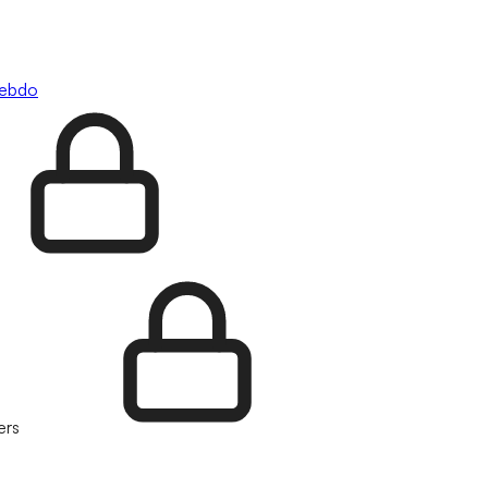
hebdo
ers