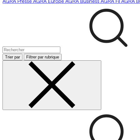
AGRA
Presse
AGRA
Europe
AGRA
Business
AGRA
Fil
AGRA
B
Trier par
Filtrer par rubrique