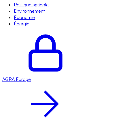
Politique agricole
Environnement
Économie
Énergie
AGRA
Europe