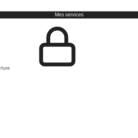
Mes services
cture