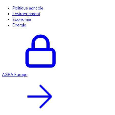
Politique agricole
Environnement
Économie
Énergie
AGRA
Europe