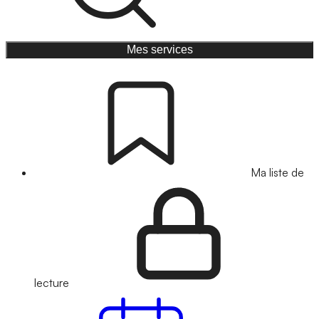
Mes services
Ma liste de
lecture