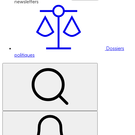
newsletters
Dossiers
politiques