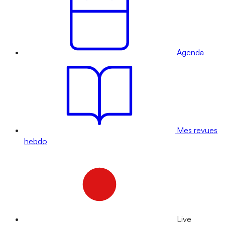
Agenda
Mes revues
hebdo
Live