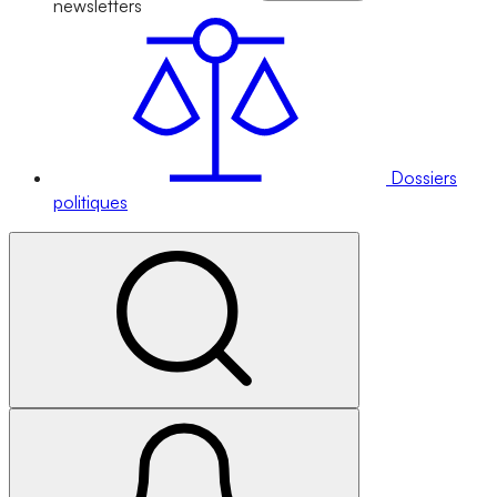
newsletters
Dossiers
politiques