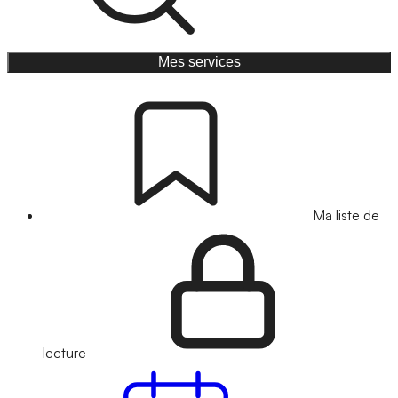
Mes services
Ma liste de
lecture