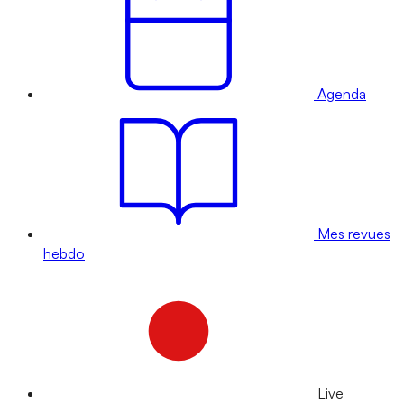
Agenda
Mes revues
hebdo
Live