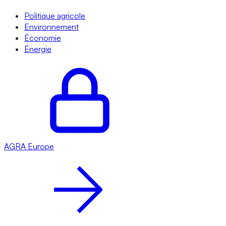
Politique agricole
Environnement
Économie
Énergie
AGRA
Europe