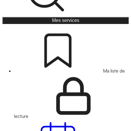
Mes services
Ma liste de
lecture