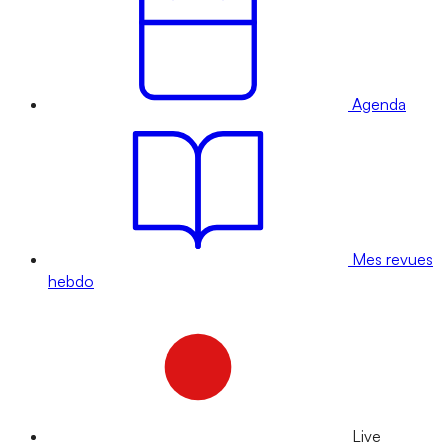
Agenda
Mes revues
hebdo
Live