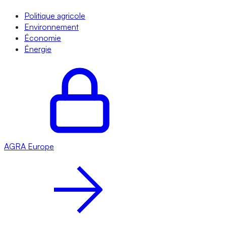
Politique agricole
Environnement
Économie
Énergie
AGRA
Europe