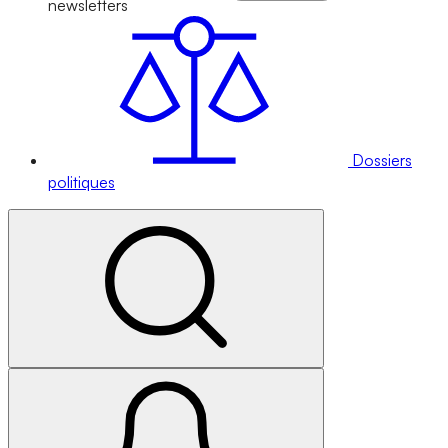
newsletters
Dossiers
politiques