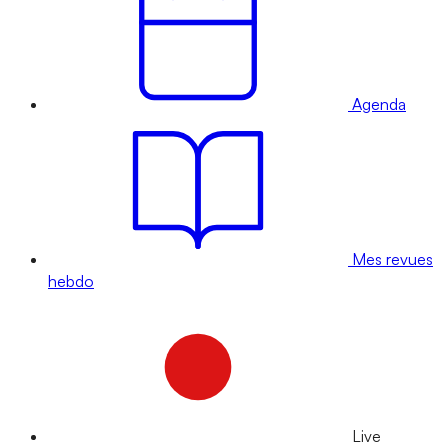
Agenda
Mes revues
hebdo
Live