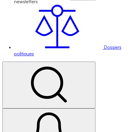
newsletters
Dossiers
politiques