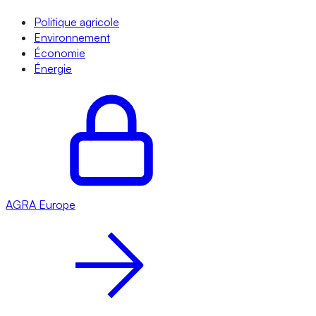
Politique agricole
Environnement
Économie
Énergie
AGRA
Europe