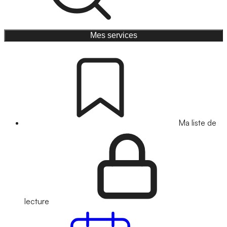
Mes services
Ma liste de
lecture