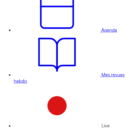
Agenda
Mes revues
hebdo
Live