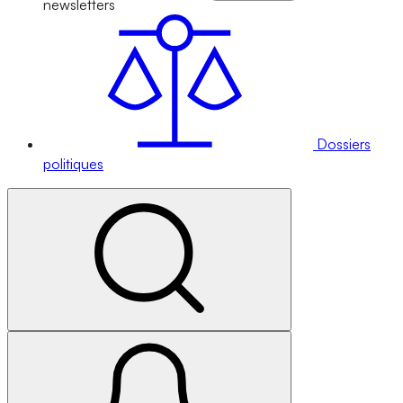
newsletters
Dossiers
politiques