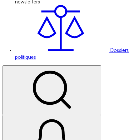
newsletters
Dossiers
politiques