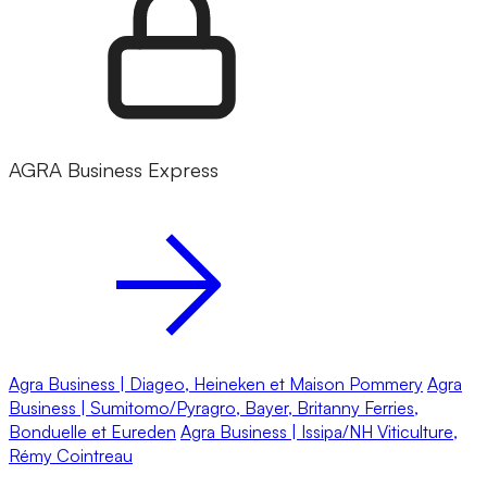
AGRA Business Express
Agra Business | Diageo, Heineken et Maison Pommery
Agra
Business | Sumitomo/Pyragro, Bayer, Britanny Ferries,
Bonduelle et Eureden
Agra Business | Issipa/NH Viticulture,
Rémy Cointreau