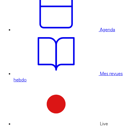
Agenda
Mes revues
hebdo
Live