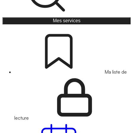
Mes services
Ma liste de
lecture