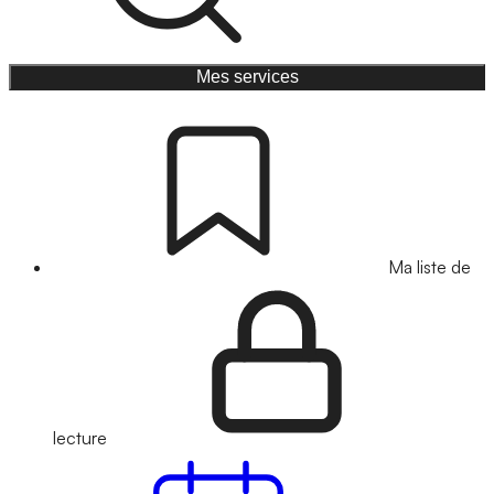
Mes services
Ma liste de
lecture