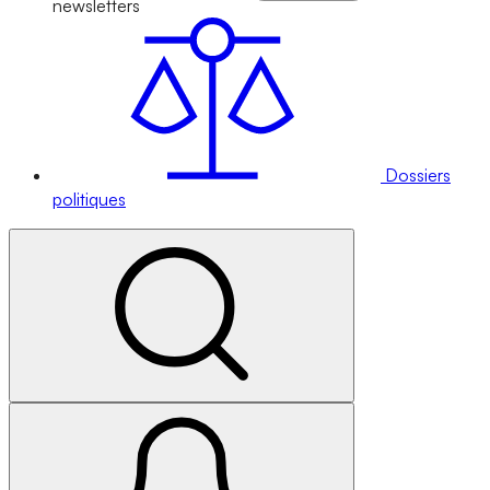
newsletters
Dossiers
politiques