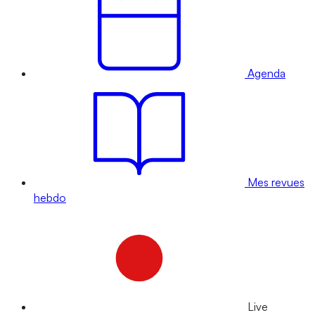
Agenda
Mes revues
hebdo
Live