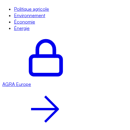
Politique agricole
Environnement
Économie
Énergie
AGRA
Europe