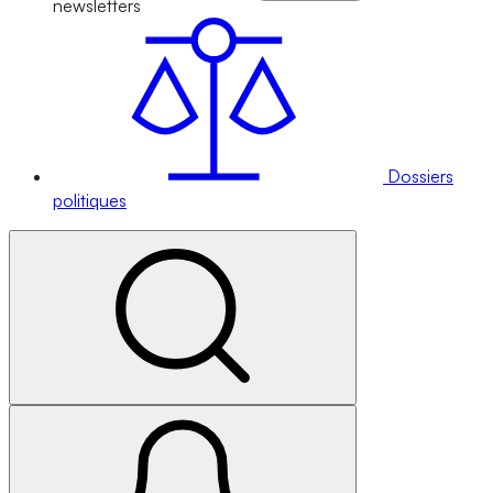
newsletters
Dossiers
politiques