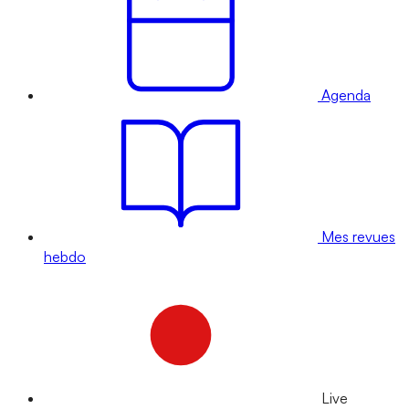
Agenda
Mes revues
hebdo
Live