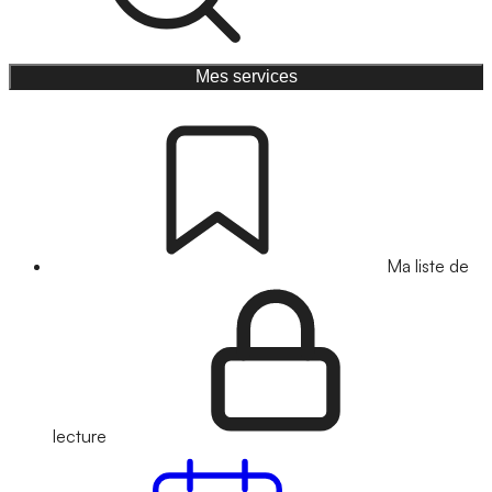
Mes services
Ma liste de
lecture