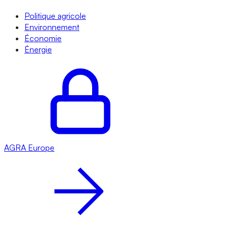
Politique agricole
Environnement
Économie
Énergie
AGRA
Europe