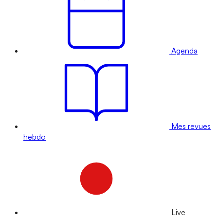
Agenda
Mes revues
hebdo
Live