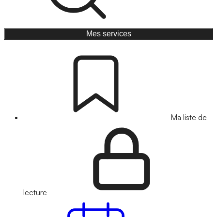
Mes services
Ma liste de
lecture