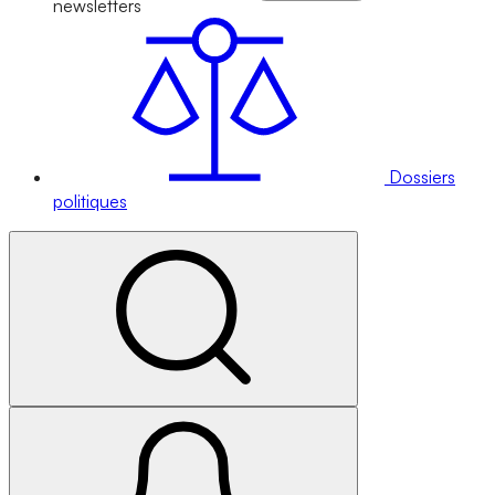
newsletters
Dossiers
politiques