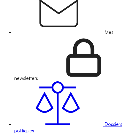
Mes
newsletters
Dossiers
politiques