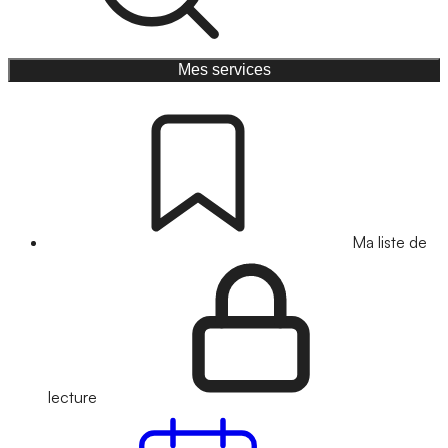
Mes services
Ma liste de
lecture