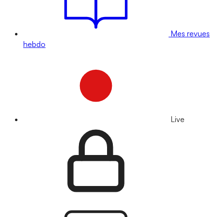
Mes revues
hebdo
Live