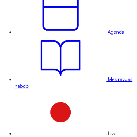
Agenda
Mes revues
hebdo
Live