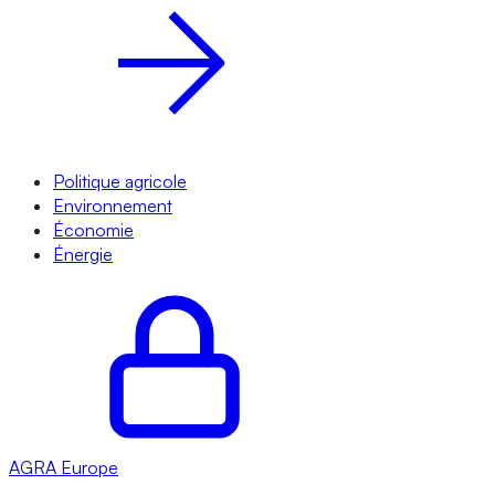
Politique agricole
Environnement
Économie
Énergie
AGRA
Europe