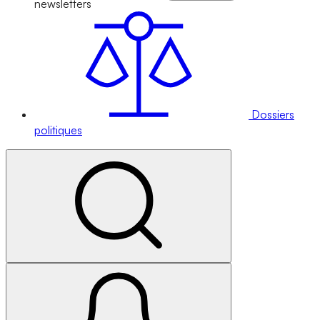
newsletters
Dossiers
politiques