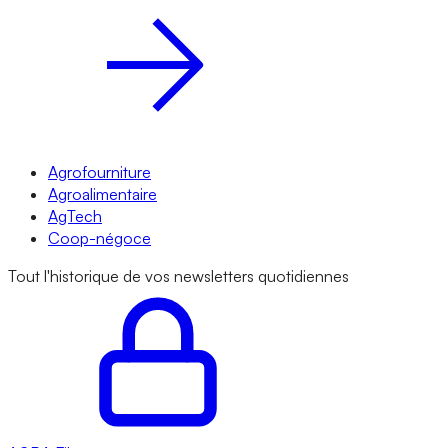
Agrofourniture
Agroalimentaire
AgTech
Coop-négoce
Tout l'historique de vos newsletters quotidiennes