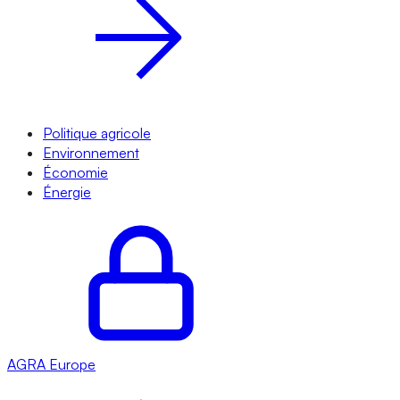
Politique agricole
Environnement
Économie
Énergie
AGRA
Europe