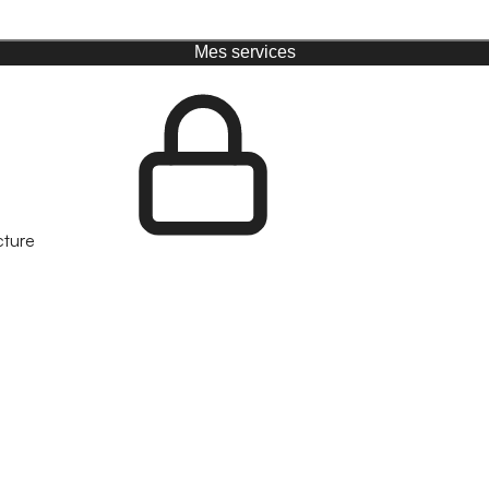
Mes services
cture