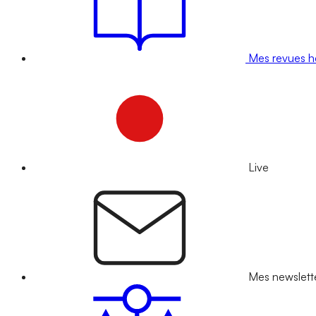
Mes revues 
Live
Mes newslett