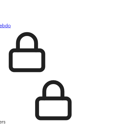
hebdo
ers