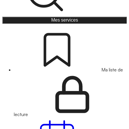
Mes services
Ma liste de
lecture