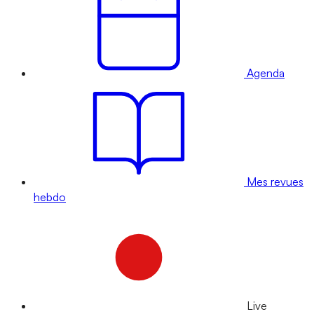
Agenda
Mes revues
hebdo
Live