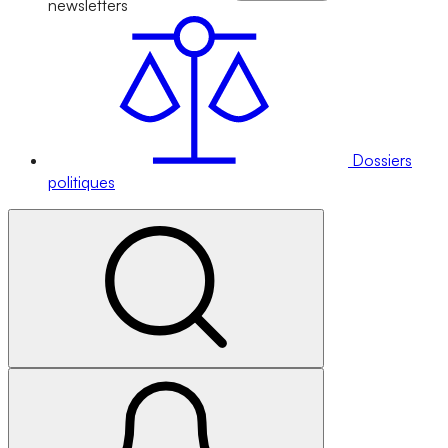
newsletters
Dossiers
politiques