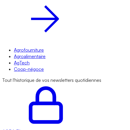
Agrofourniture
Agroalimentaire
AgTech
Coop-négoce
Tout l'historique de vos newsletters quotidiennes