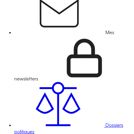
Mes
newsletters
Dossiers
politiques