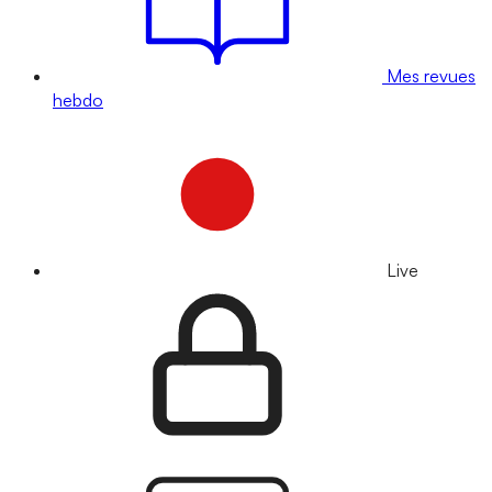
Mes revues
hebdo
Live