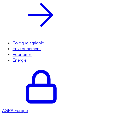
Politique agricole
Environnement
Économie
Énergie
AGRA
Europe