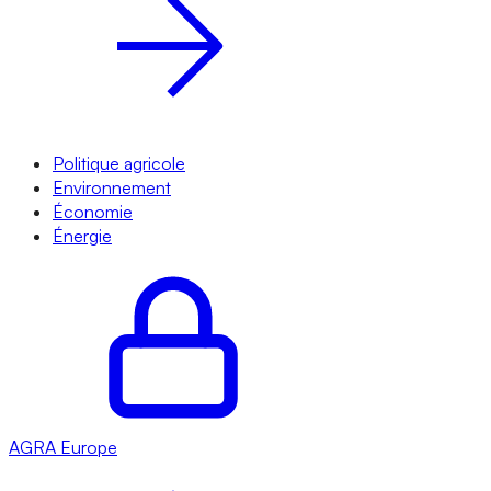
Politique agricole
Environnement
Économie
Énergie
AGRA
Europe