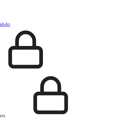
hebdo
ers