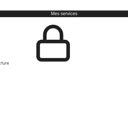
Mes services
cture