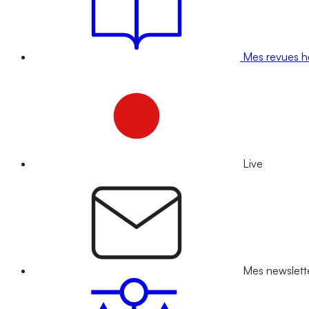
Mes revues 
Live
Mes newslett