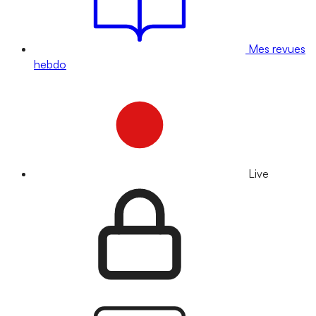
Mes revues
hebdo
Live