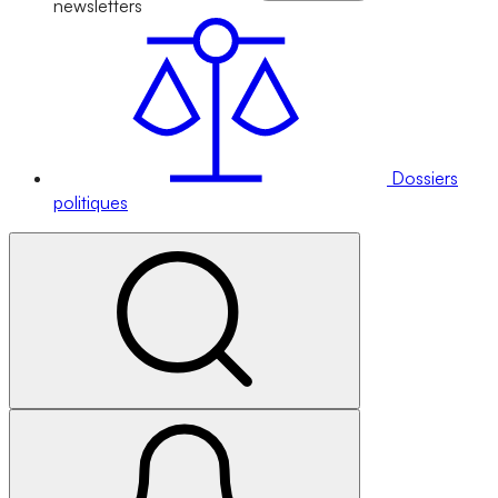
newsletters
Dossiers
politiques