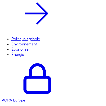
Politique agricole
Environnement
Économie
Énergie
AGRA
Europe