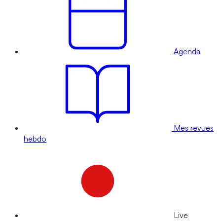
Agenda
Mes revues
hebdo
Live