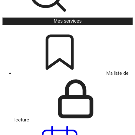
Mes services
Ma liste de
lecture