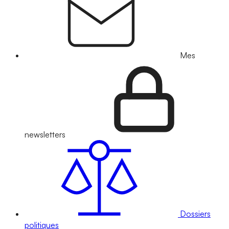
Mes
newsletters
Dossiers
politiques