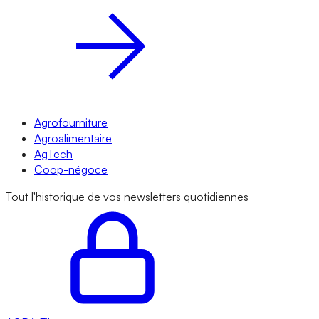
Agrofourniture
Agroalimentaire
AgTech
Coop-négoce
Tout l'historique de vos newsletters quotidiennes