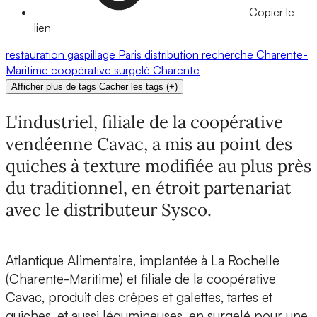
Copier le
lien
restauration
gaspillage
Paris
distribution
recherche
Charente-
Maritime
coopérative
surgelé
Charente
Afficher plus de tags
Cacher les tags
(
+
)
L'industriel, filiale de la coopérative
vendéenne Cavac, a mis au point des
quiches à texture modifiée au plus près
du traditionnel, en étroit partenariat
avec le distributeur Sysco.
Atlantique Alimentaire
, implantée à La Rochelle
(Charente-Maritime) et
filiale de la coopérative
Cavac
, produit des crêpes et galettes, tartes et
quiches, et aussi légumineuses, en surgelé pour une