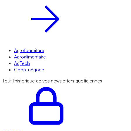
Agrofourniture
Agroalimentaire
AgTech
Coop-négoce
Tout l'historique de vos newsletters quotidiennes