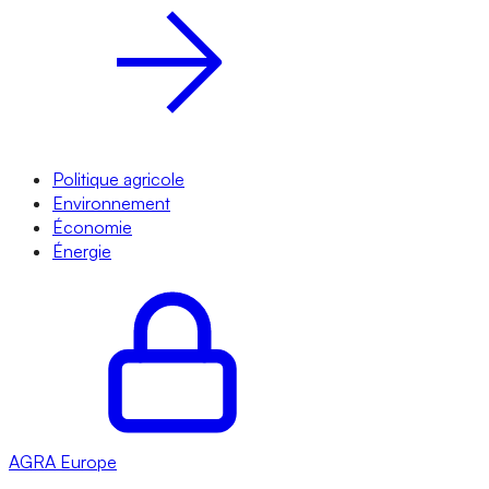
Politique agricole
Environnement
Économie
Énergie
AGRA
Europe