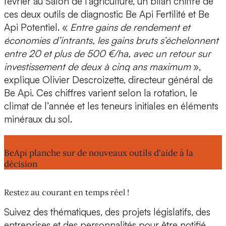
février au Salon de l'agriculture, un
bilan
chiffré de
ces
deux outils de diagnostic Be Api Fertilité et Be
Api Potentiel
. «
Entre gains de rendement et
économies d’intrants, les gains bruts s’échelonnent
entre 20 et plus de 500 €/ha, avec un retour sur
investissement de deux à cinq ans maximum
»,
explique
Olivier Descroizette, directeur général de
Be Ap
i. Ces chiffres varient selon la rotation, le
climat de l’année et les teneurs initiales en éléments
minéraux du sol.
Lire aussi :
BeApi planche sur de nouveaux outils d'aide à la
décision
Restez au courant en temps réel !
Suivez des thématiques, des projets législatifs, des
entreprises et des personnalités pour être notifié