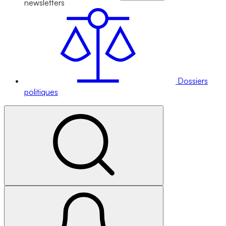
newsletters
Dossiers
politiques