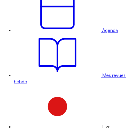
Agenda
Mes revues
hebdo
Live