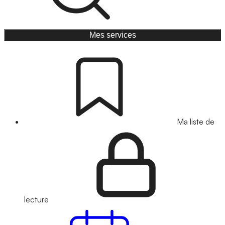
Mes services
Ma liste de
lecture