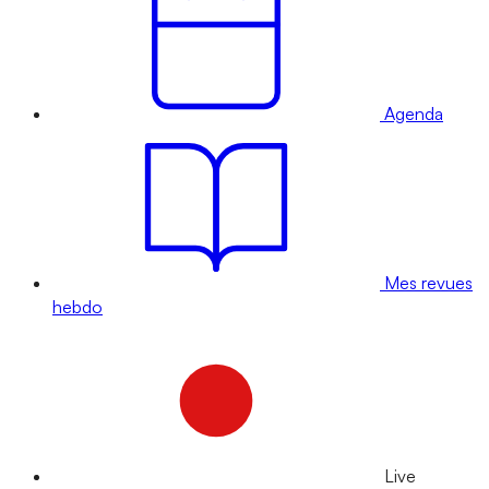
Agenda
Mes revues
hebdo
Live