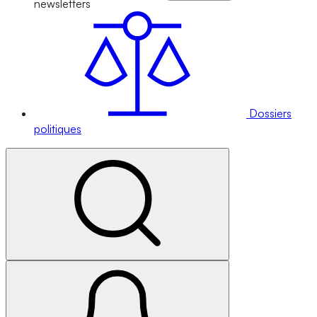
newsletters
Dossiers
politiques