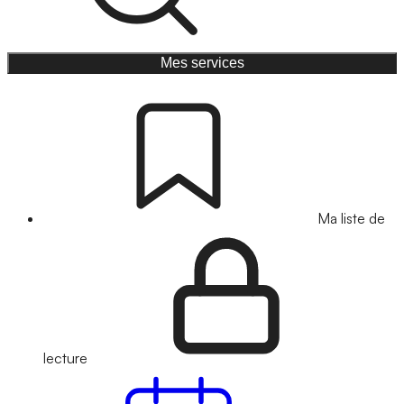
Mes services
Ma liste de
lecture