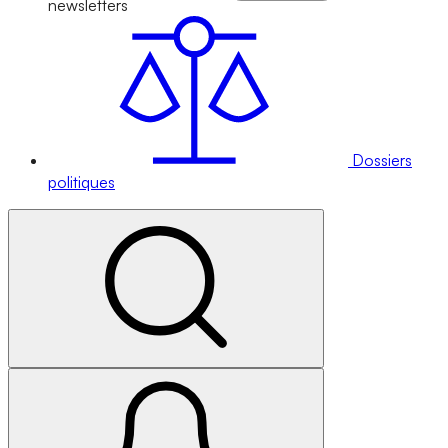
newsletters
Dossiers
politiques