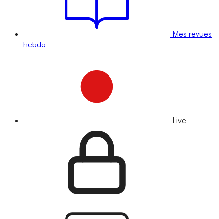
Mes revues
hebdo
Live