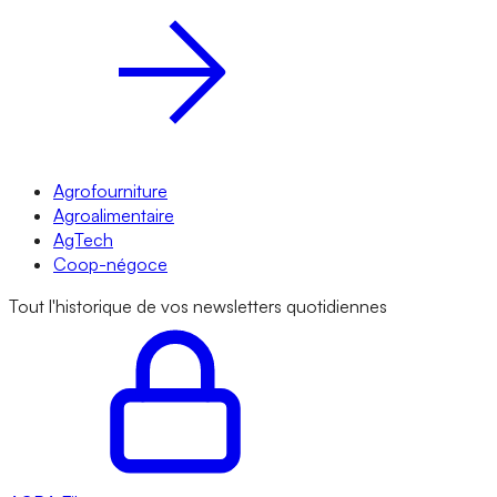
Agrofourniture
Agroalimentaire
AgTech
Coop-négoce
Tout l'historique de vos newsletters quotidiennes