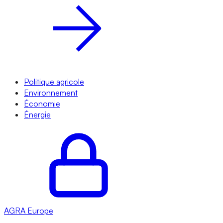
Politique agricole
Environnement
Économie
Énergie
AGRA
Europe