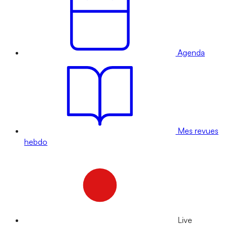
Agenda
Mes revues
hebdo
Live