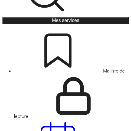
Mes services
Ma liste de
lecture