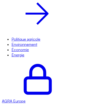
Politique agricole
Environnement
Économie
Énergie
AGRA
Europe