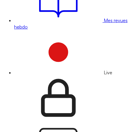
Mes revues
hebdo
Live