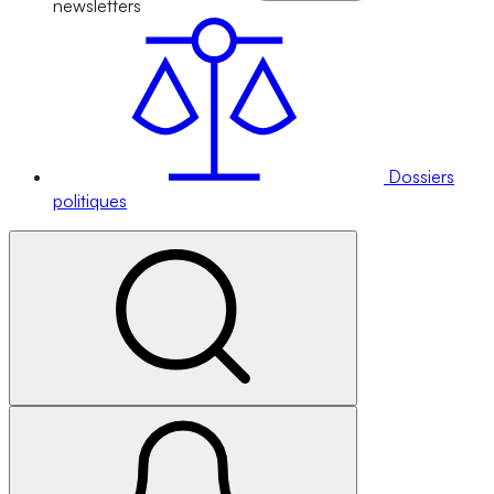
newsletters
Dossiers
politiques