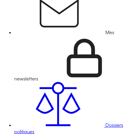
Mes
newsletters
Dossiers
politiques