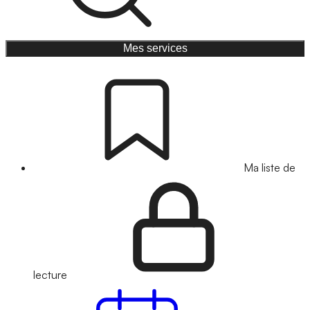
Mes services
Ma liste de
lecture