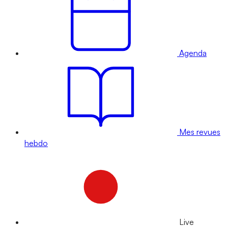
Agenda
Mes revues
hebdo
Live