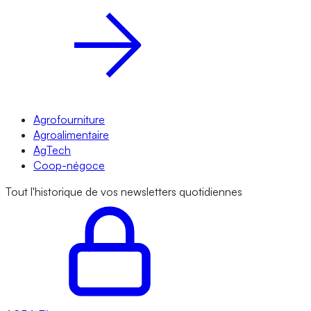
Agrofourniture
Agroalimentaire
AgTech
Coop-négoce
Tout l'historique de vos newsletters quotidiennes