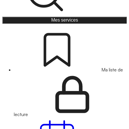
Mes services
Ma liste de
lecture