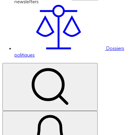
newsletters
Dossiers
politiques