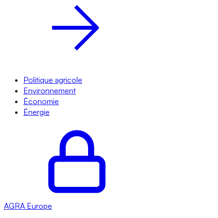
Politique agricole
Environnement
Économie
Énergie
AGRA
Europe