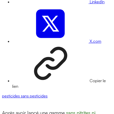
LinkedIn
X.com
Copier le
lien
pesticides
sans pesticides
Après avoir lancé une gamme
sans nitrites ni