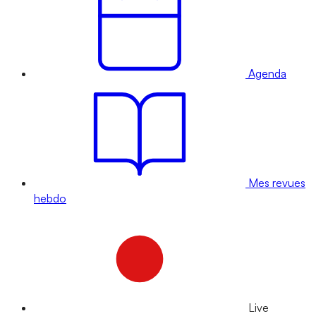
Agenda
Mes revues
hebdo
Live