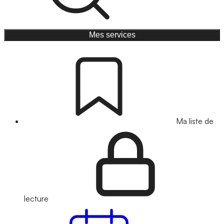
Mes services
Ma liste de
lecture