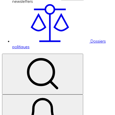
newsletters
Dossiers
politiques