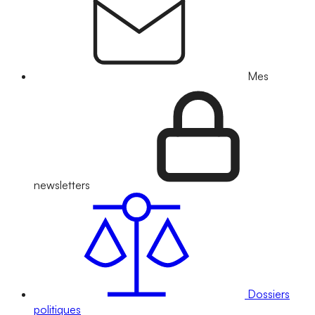
Mes
newsletters
Dossiers
politiques