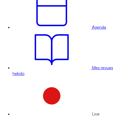
Agenda
Mes revues
hebdo
Live