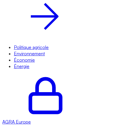
Politique agricole
Environnement
Économie
Énergie
AGRA
Europe