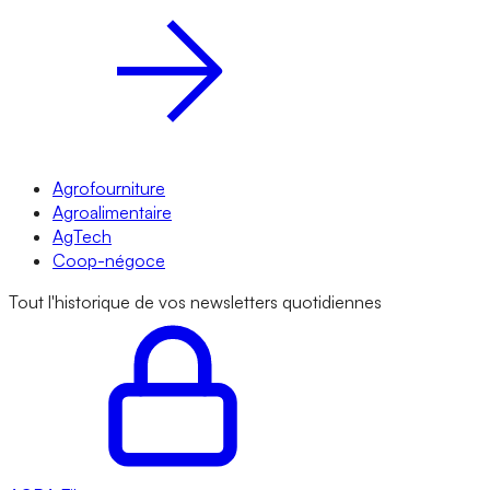
Agrofourniture
Agroalimentaire
AgTech
Coop-négoce
Tout l'historique de vos newsletters quotidiennes