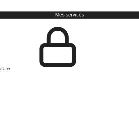
Mes services
cture