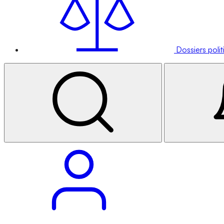
Dossiers poli