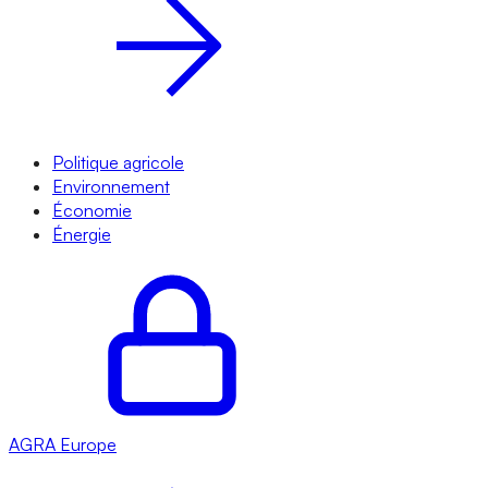
Politique agricole
Environnement
Économie
Énergie
AGRA
Europe