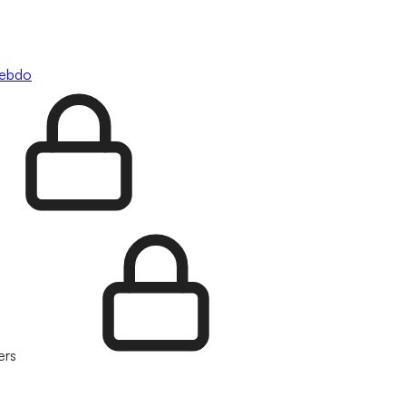
hebdo
ers