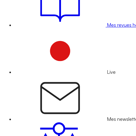
Mes revues 
Live
Mes newslett