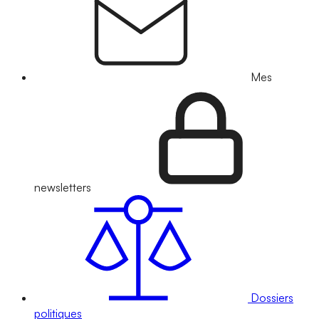
Mes
newsletters
Dossiers
politiques