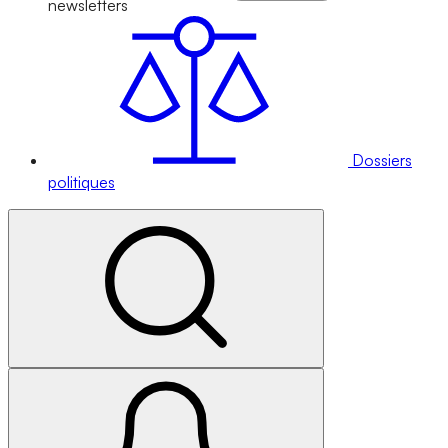
newsletters
Dossiers
politiques