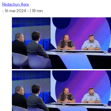
Rédaction Agra
-
16 mai 2024
-
|
18 min