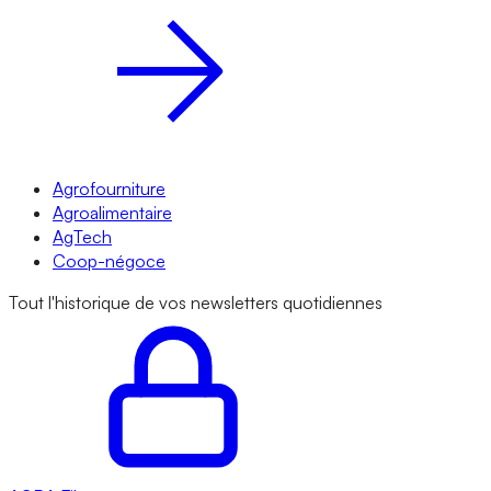
Agrofourniture
Agroalimentaire
AgTech
Coop-négoce
Tout l'historique de vos newsletters quotidiennes