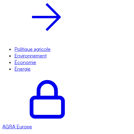
Politique agricole
Environnement
Économie
Énergie
AGRA
Europe