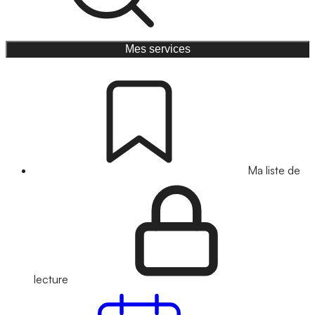
Mes services
Ma liste de
lecture