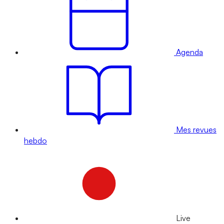
Agenda
Mes revues
hebdo
Live