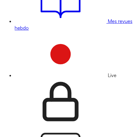
Mes revues
hebdo
Live