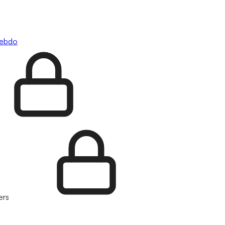
hebdo
ers