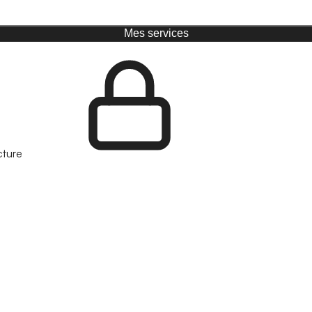
Mes services
cture