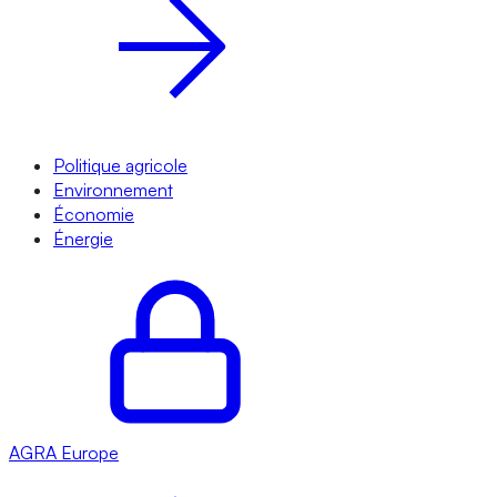
Politique agricole
Environnement
Économie
Énergie
AGRA
Europe