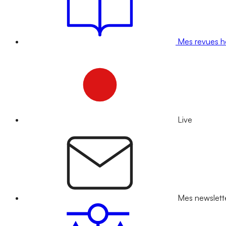
Mes revues 
Live
Mes newslett