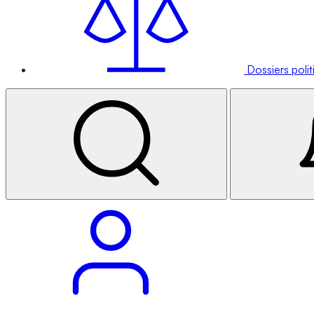
Dossiers poli