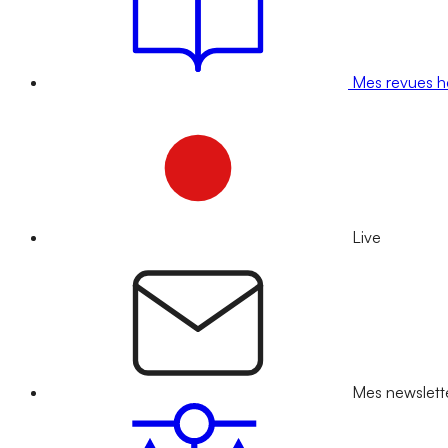
Mes revues 
Live
Mes newslett