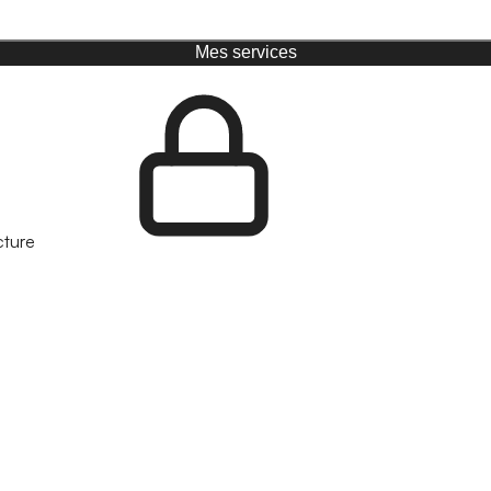
Mes services
cture