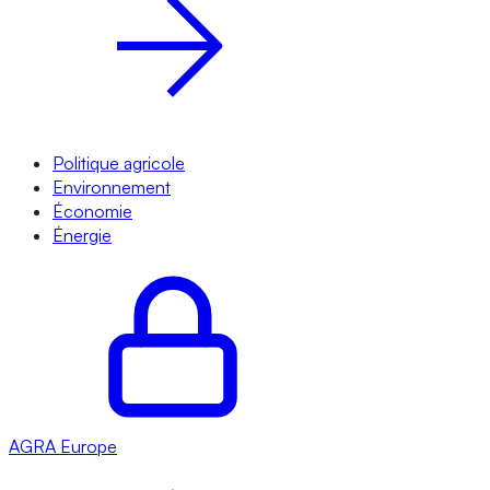
Politique agricole
Environnement
Économie
Énergie
AGRA
Europe