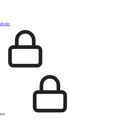
hebdo
ers