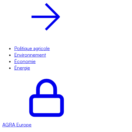
Politique agricole
Environnement
Économie
Énergie
AGRA
Europe