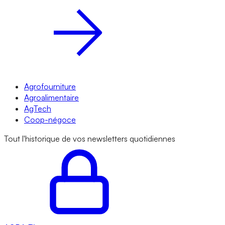
Agrofourniture
Agroalimentaire
AgTech
Coop-négoce
Tout l'historique de vos newsletters quotidiennes