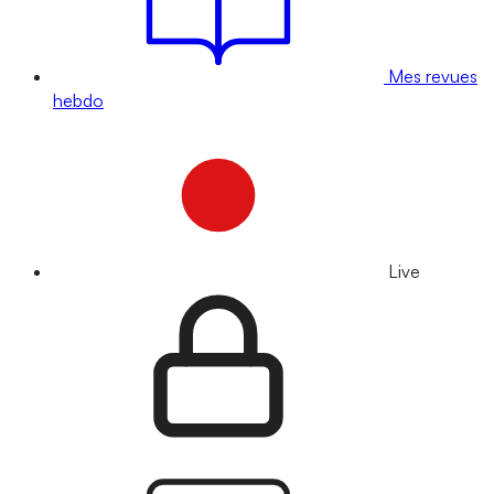
Mes revues
hebdo
Live