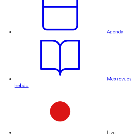
Agenda
Mes revues
hebdo
Live