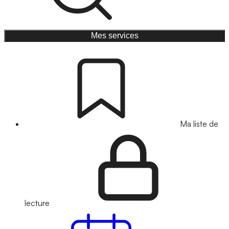
Mes services
Ma liste de
lecture