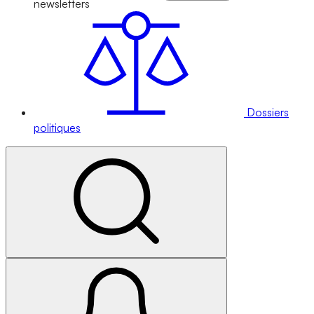
newsletters
Dossiers
politiques