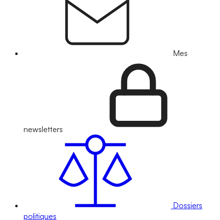
Mes
newsletters
Dossiers
politiques