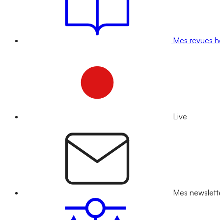
Mes revues 
Live
Mes newslett