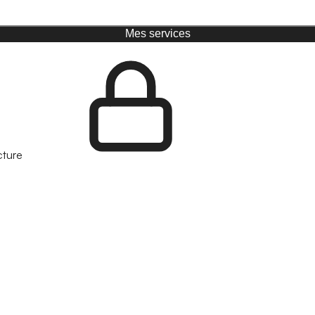
Mes services
cture