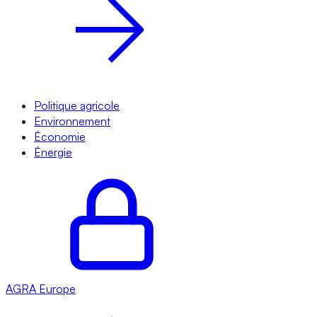
Politique agricole
Environnement
Économie
Énergie
AGRA
Europe