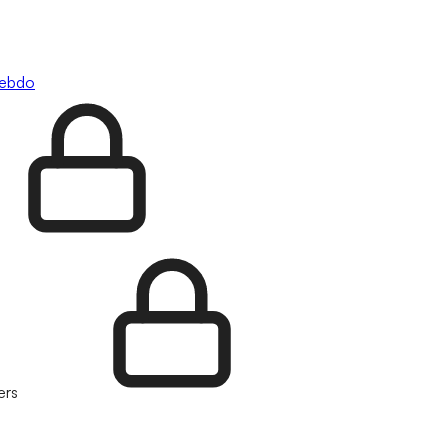
hebdo
ers