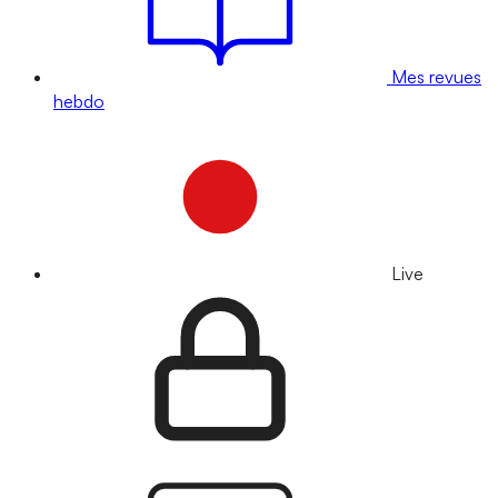
Mes revues
hebdo
Live