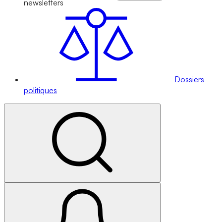
newsletters
Dossiers
politiques