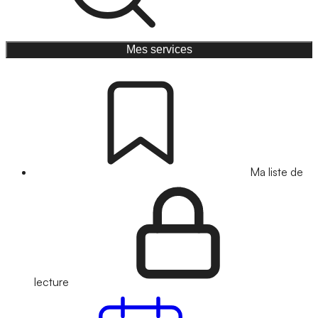
Mes services
Ma liste de
lecture