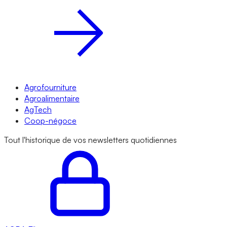
Agrofourniture
Agroalimentaire
AgTech
Coop-négoce
Tout l'historique de vos newsletters quotidiennes