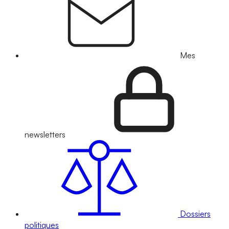
Mes
newsletters
Dossiers
politiques