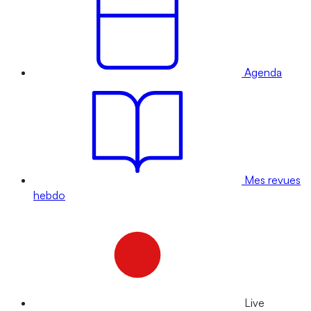
Agenda
Mes revues
hebdo
Live