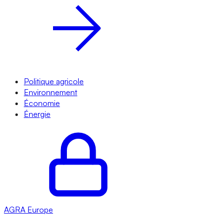
Politique agricole
Environnement
Économie
Énergie
AGRA
Europe