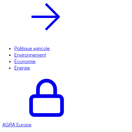
Politique agricole
Environnement
Économie
Énergie
AGRA
Europe