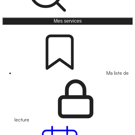
Mes services
Ma liste de
lecture