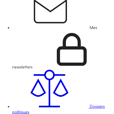
Mes
newsletters
Dossiers
politiques