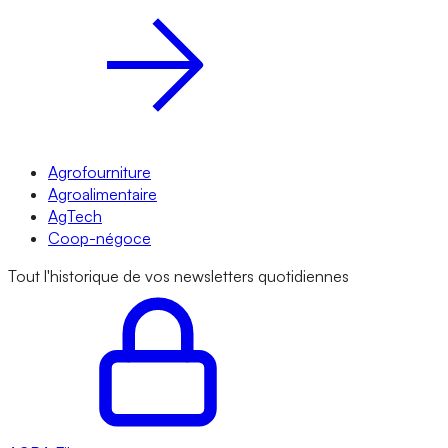
Agrofourniture
Agroalimentaire
AgTech
Coop-négoce
Tout l'historique de vos newsletters quotidiennes