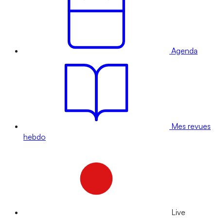
Agenda
Mes revues
hebdo
Live