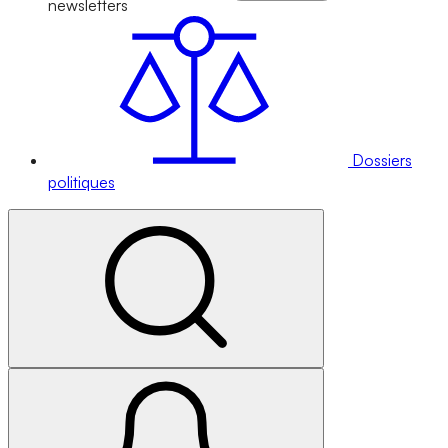
newsletters
Dossiers
politiques