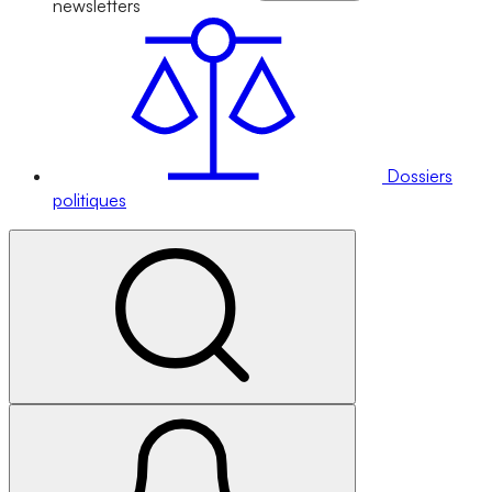
newsletters
Dossiers
politiques