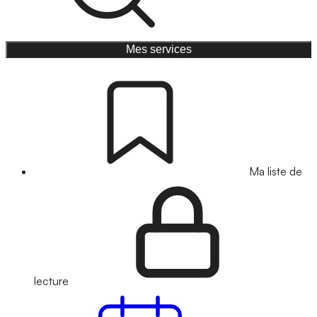
Mes services
Ma liste de
lecture