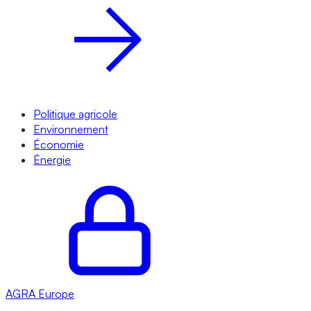
Politique agricole
Environnement
Économie
Énergie
AGRA
Europe