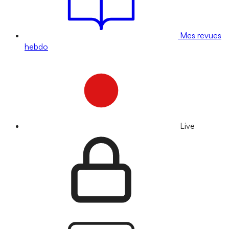
Mes revues
hebdo
Live