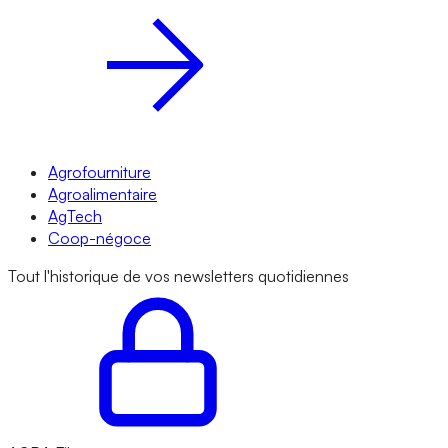
Agrofourniture
Agroalimentaire
AgTech
Coop-négoce
Tout l'historique de vos newsletters quotidiennes