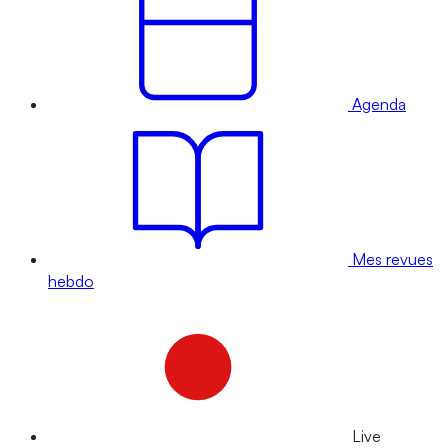
Agenda
Mes revues
hebdo
Live